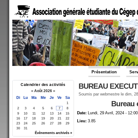
Présentation
Serv
BUREAU EXECUTI
Calendrier des activités
«
»
Août 2026
Soumis par
webmestre
le dim, 28
Di
Lu
Ma
Me
Je
Ve
Sa
Bureau 
1
2
3
4
5
6
7
8
Date:
Lundi, 29 Avril, 2024 - 12:00
9
10
11
12
13
14
15
16
17
18
19
20
21
22
Lieu:
3.85
23
24
25
26
27
28
29
30
31
Évènements archivés »