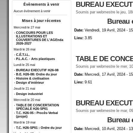
BUREAU EXECUTI
Évènements à venir
Aucun évènement à venir
Soumis par
webmestre
le jeu, 18
Bureau 
Mises à jour récentes
Mercredi le 27 mai
Date:
Vendredi, 19 Avril, 2024 - 1
CONCOURS POUR LES
ILLUSTRATIONS ET
Lieu:
3.85
COUVERTURES DE L'AGEnda
2026-2027
Mardi le 26 mai
C.É.T.I.L.
TABLE DE CONCE
P.L.A.C. - Arts plastiques
Lundi le 25 mai
Soumis par
webmestre
le mer, 10
BUREAU EXECUTIF H26-08
Date:
Mercredi, 17 Avril, 2024 - 1
B.E. H26-08: Ordre du jour
Histoire & civilisation
Lieu:
9.61
Design d'intérieur
Jeudi le 21 mai
Design industriel
Mercredi le 20 mai
BUREAU EXECUTI
TABLE DE CONCERTATION
SPÉCIALE H26-SP01
Soumis par
webmestre
le mar, 09
T.C. H26-05 : Procès-Verbal
(projet)
Bureau 
Mardi le 19 mai
T.C. H26-SP01 : Ordre du jour
Date:
Mercredi, 10 Avril, 2024 - 1