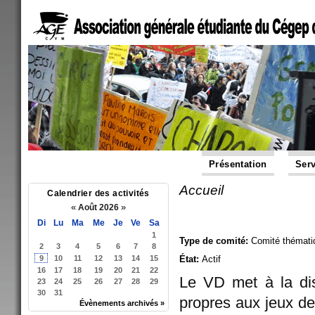
Présentation
Serv
Accueil
Vous êtes ici
Calendrier des activités
«
»
Août 2026
Di
Lu
Ma
Me
Je
Ve
Sa
1
Type de comité:
Comité thémati
2
3
4
5
6
7
8
9
10
11
12
13
14
15
État:
Actif
16
17
18
19
20
21
22
Le VD met à la dis
23
24
25
26
27
28
29
30
31
propres aux jeux de
Évènements archivés »