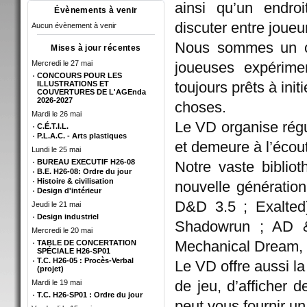
ainsi qu’un endroi
Évènements à venir
discuter entre joue
Aucun évènement à venir
Nous sommes un co
Mises à jour récentes
Mercredi le 27 mai
joueuses expérime
CONCOURS POUR LES
toujours prêts à init
ILLUSTRATIONS ET
COUVERTURES DE L'AGEnda
2026-2027
choses.
Mardi le 26 mai
Le VD organise régu
C.É.T.I.L.
P.L.A.C. - Arts plastiques
et demeure à l’écou
Lundi le 25 mai
BUREAU EXECUTIF H26-08
Notre vaste biblio
B.E. H26-08: Ordre du jour
Histoire & civilisation
nouvelle génératio
Design d'intérieur
D&D 3.5 ; Exalted
Jeudi le 21 mai
Design industriel
Shadowrun ; AD &D
Mercredi le 20 mai
Mechanical Dream,
TABLE DE CONCERTATION
SPÉCIALE H26-SP01
T.C. H26-05 : Procès-Verbal
Le VD offre aussi l
(projet)
de jeu, d’afficher d
Mardi le 19 mai
T.C. H26-SP01 : Ordre du jour
peut vous fournir un