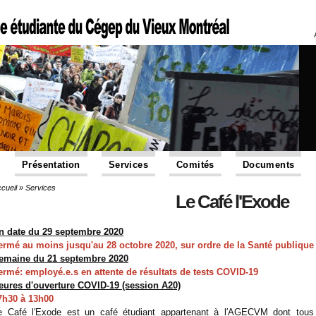
Présentation
Services
Comités
Documents
cueil
»
Services
Vous êtes ici
Le Café l'Exode
n date du 29 septembre 2020
ermé au moins jusqu'au 28 octobre 2020, sur ordre de la Santé publique
emaine du 21 septembre 2020
ermé: employé.e.s en attente de résultats de tests COVID-19
eures d'ouverture COVID-19 (session A20)
7h30 à 13h00
e Café l′Exode est un café étudiant appartenant à l′AGECVM dont tous l