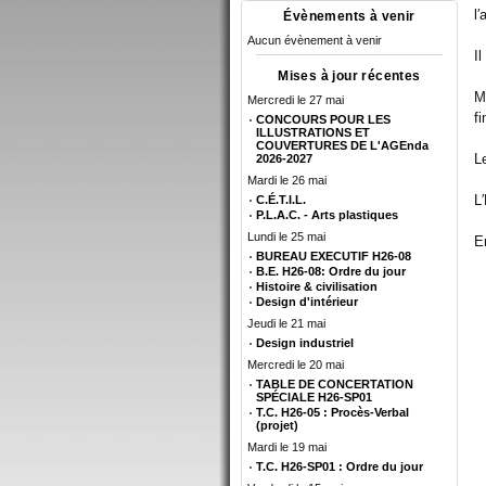
l
Évènements à venir
Aucun évènement à venir
I
Mises à jour récentes
M
Mercredi le 27 mai
f
CONCOURS POUR LES
ILLUSTRATIONS ET
COUVERTURES DE L'AGEnda
L
2026-2027
Mardi le 26 mai
L
C.É.T.I.L.
P.L.A.C. - Arts plastiques
Lundi le 25 mai
E
BUREAU EXECUTIF H26-08
B.E. H26-08: Ordre du jour
Histoire & civilisation
Design d'intérieur
Jeudi le 21 mai
Design industriel
Mercredi le 20 mai
TABLE DE CONCERTATION
SPÉCIALE H26-SP01
T.C. H26-05 : Procès-Verbal
(projet)
Mardi le 19 mai
T.C. H26-SP01 : Ordre du jour