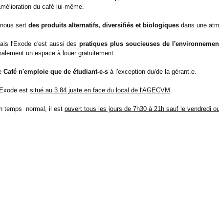
′amélioration du café lui-même.
l nous sert
des produits alternatifs, diversifiés et biologiques
dans une atm
ais l′Exode c′est aussi des
pratiques plus soucieuses de l′environnemen
inalement un espace à louer gratuitement.
e
Café n′emploie que de étudiant-e-s
à l′exception du/de la gérant.e.
′Exode est
situé au 3.84 juste en face du local de l′AGECVM
.
n temps normal, il est
ouvert tous les jours de 7h30 à 21h sauf le vendredi o