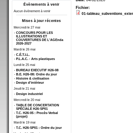
Évènements à venir
Fichier:
Aucun évènement à venir
01-tableau_subventions_exte
Mises à jour récentes
Mercredi le 27 mai
CONCOURS POUR LES
ILLUSTRATIONS ET
COUVERTURES DE L'AGEnda
2026-2027
Mardi le 26 mai
C.É.T.I.L.
P.L.A.C. - Arts plastiques
Lundi le 25 mai
BUREAU EXECUTIF H26-08
B.E. H26-08: Ordre du jour
Histoire & civilisation
Design d'intérieur
Jeudi le 21 mai
Design industriel
Mercredi le 20 mai
TABLE DE CONCERTATION
SPÉCIALE H26-SP01
T.C. H26-05 : Procès-Verbal
(projet)
Mardi le 19 mai
T.C. H26-SP01 : Ordre du jour