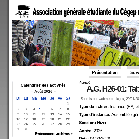
Présentation
Serv
Accueil
Vous êtes ici
Calendrier des activités
A.G. H26-01: Ta
«
»
Août 2026
Di
Lu
Ma
Me
Je
Ve
Sa
Soumis par
webmestre
le jeu, 29/01/2
1
Type de fichier:
Instance (PV, et
2
3
4
5
6
7
8
9
10
11
12
13
14
15
Type d'instance:
Assemblée gén
16
17
18
19
20
21
22
Session:
Hiver
23
24
25
26
27
28
29
30
31
Année:
2026
Évènements archivés »
Date:
04/02/2026