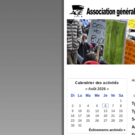
Ac
Calendrier des activités
«
»
Août 2026
Di
Lu
Ma
Me
Je
Ve
Sa
S
1
T
2
3
4
5
6
7
8
9
10
11
12
13
14
15
T
16
17
18
19
20
21
22
S
23
24
25
26
27
28
29
30
31
A
Évènements archivés »
D