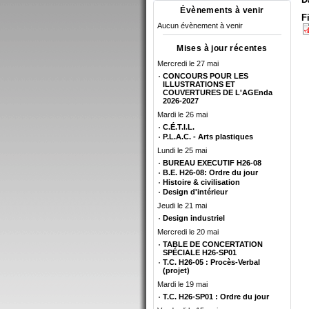
Évènements à venir
F
Aucun évènement à venir
Mises à jour récentes
Mercredi le 27 mai
CONCOURS POUR LES
ILLUSTRATIONS ET
COUVERTURES DE L'AGEnda
2026-2027
Mardi le 26 mai
C.É.T.I.L.
P.L.A.C. - Arts plastiques
Lundi le 25 mai
BUREAU EXECUTIF H26-08
B.E. H26-08: Ordre du jour
Histoire & civilisation
Design d'intérieur
Jeudi le 21 mai
Design industriel
Mercredi le 20 mai
TABLE DE CONCERTATION
SPÉCIALE H26-SP01
T.C. H26-05 : Procès-Verbal
(projet)
Mardi le 19 mai
T.C. H26-SP01 : Ordre du jour