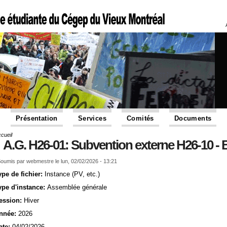
Présentation
Services
Comités
Documents
cueil
Vous êtes ici
A.G. H26-01: Subvention externe H26-10 - B
oumis par
webmestre
le lun, 02/02/2026 - 13:21
ype de fichier:
Instance (PV, etc.)
ype d'instance:
Assemblée générale
ession:
Hiver
nnée:
2026
ate:
04/02/2026