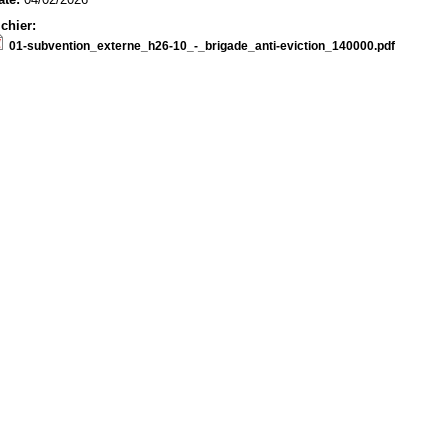
ichier:
01-subvention_externe_h26-10_-_brigade_anti-eviction_140000.pdf