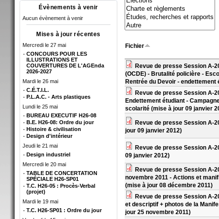
Évènements à venir
Aucun évènement à venir
Mises à jour récentes
Mercredi le 27 mai
Fichier
CONCOURS POUR LES
ILLUSTRATIONS ET
COUVERTURES DE L'AGEnda
Revue de presse Session A-20
2026-2027
(OCDE) - Brutalité policière - E
Mardi le 26 mai
Rentrée du Devoir - endettement 
C.É.T.I.L.
Revue de presse Session A-20
P.L.A.C. - Arts plastiques
Endettement étudiant - Campagne 
Lundi le 25 mai
scolarité (mise à jour 09 janvier 
BUREAU EXECUTIF H26-08
B.E. H26-08: Ordre du jour
Revue de presse Session A-201
Histoire & civilisation
jour 09 janvier 2012)
Design d'intérieur
Jeudi le 21 mai
Revue de presse Session A-201
Design industriel
09 janvier 2012)
Mercredi le 20 mai
Revue de presse Session A-20
TABLE DE CONCERTATION
novembre 2011 - Actions et mani
SPÉCIALE H26-SP01
(mise à jour 08 décembre 2011)
T.C. H26-05 : Procès-Verbal
(projet)
Revue de presse Session A-201
Mardi le 19 mai
et descriptif + photos de la Mani
T.C. H26-SP01 : Ordre du jour
jour 25 novembre 2011)