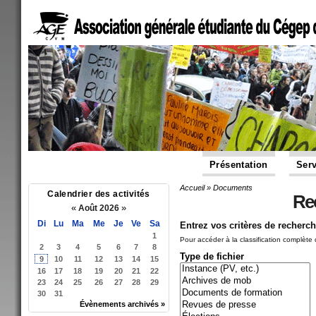
Présentation
Serv
Accueil
»
Documents
Vous êtes ici
Calendrier des activités
Re
«
»
Août 2026
Di
Lu
Ma
Me
Je
Ve
Sa
Entrez vos critères de recherch
1
Pour accéder à la classification complète d
2
3
4
5
6
7
8
Type de fichier
9
10
11
12
13
14
15
16
17
18
19
20
21
22
23
24
25
26
27
28
29
30
31
Évènements archivés »