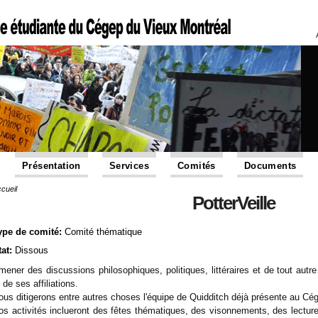
Présentation
Services
Comités
Documents
cueil
Vous êtes ici
PotterVeille
ype de comité:
Comité thématique
tat:
Dissous
mener des discussions philosophiques, politiques, littéraires et de tout autr
 de ses affiliations.
ous ditigerons entre autres choses l'équipe de Quidditch déjà présente au Cé
os activités inclueront des fêtes thématiques, des visonnements, des lecture