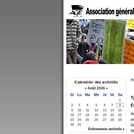
Ac
Calendrier des activités
«
»
Août 2026
Di
Lu
Ma
Me
Je
Ve
Sa
T
1
2
3
4
5
6
7
8
É
9
10
11
12
13
14
15
A
16
17
18
19
20
21
22
et
23
24
25
26
27
28
29
30
31
N
Évènements archivés »
N