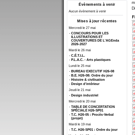
m
Évènements à venir
D
Aucun évènement à venir
F
Mises à jour récentes
Mercredi le 27 mai
CONCOURS POUR LES
ILLUSTRATIONS ET
COUVERTURES DE L'AGEnda
2026-2027
Mardi le 26 mai
C.É.T.I.L.
P.L.A.C. - Arts plastiques
Lundi le 25 mai
BUREAU EXECUTIF H26-08
B.E. H26-08: Ordre du jour
Histoire & civilisation
Design d'intérieur
Jeudi le 21 mai
Design industriel
Mercredi le 20 mai
TABLE DE CONCERTATION
SPÉCIALE H26-SP01
T.C. H26-05 : Procès-Verbal
(projet)
Mardi le 19 mai
T.C. H26-SP01 : Ordre du jour