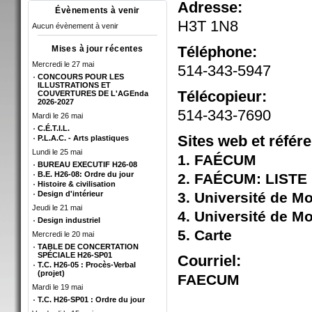
Adresse:
Évènements à venir
H3T 1N8
Aucun évènement à venir
Téléphone:
Mises à jour récentes
Mercredi le 27 mai
514-343-5947
CONCOURS POUR LES
ILLUSTRATIONS ET
Télécopieur:
COUVERTURES DE L'AGEnda
2026-2027
514-343-7690
Mardi le 26 mai
C.É.T.I.L.
Sites web et référ
P.L.A.C. - Arts plastiques
Lundi le 25 mai
1. FAÉCUM
BUREAU EXECUTIF H26-08
B.E. H26-08: Ordre du jour
2. FAÉCUM: LIST
Histoire & civilisation
Design d'intérieur
3. Université de Mo
Jeudi le 21 mai
4. Université de Mo
Design industriel
5. Carte
Mercredi le 20 mai
TABLE DE CONCERTATION
SPÉCIALE H26-SP01
Courriel:
T.C. H26-05 : Procès-Verbal
(projet)
FAECUM
Mardi le 19 mai
T.C. H26-SP01 : Ordre du jour