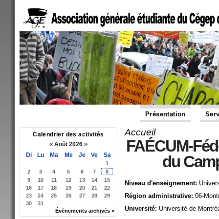
Présentation
Serv
Accueil
Vous êtes ici
Calendrier des activités
FAÉCUM-Fédér
«
»
Août 2026
Di
Lu
Ma
Me
Je
Ve
Sa
du Campu
1
2
3
4
5
6
7
8
9
10
11
12
13
14
15
Niveau d'enseignement:
Univers
16
17
18
19
20
21
22
Région administrative:
06-Mont
23
24
25
26
27
28
29
30
31
Université:
Université de Montré
Évènements archivés »