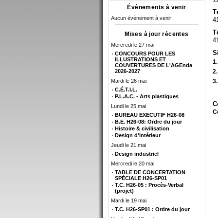
Évènements à venir
T
Aucun évènement à venir
4
T
Mises à jour récentes
4
Mercredi le 27 mai
S
CONCOURS POUR LES
ILLUSTRATIONS ET
1
COUVERTURES DE L'AGEnda
2026-2027
2
Mardi le 26 mai
3
C.É.T.I.L.
P.L.A.C. - Arts plastiques
C
Lundi le 25 mai
C
BUREAU EXECUTIF H26-08
B.E. H26-08: Ordre du jour
Histoire & civilisation
Design d'intérieur
Jeudi le 21 mai
Design industriel
Mercredi le 20 mai
TABLE DE CONCERTATION
SPÉCIALE H26-SP01
T.C. H26-05 : Procès-Verbal
(projet)
Mardi le 19 mai
T.C. H26-SP01 : Ordre du jour