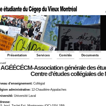
Présentation
Services
Comités
Documents
cueil
Vous êtes ici
AGÉÉCÉCM-Association générale des étudia
Centre d'études collégiales d
iveau d'enseignement:
Collégial
égion administrative:
12-Chaudière-Appalaches
niversité:
Université Laval
dresse:
15, boul. Taché Est, Montmagny (QC) G5V 1B9