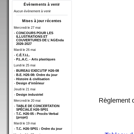
Évènements à venir
Aucun évènement à venir
Mises à jour récentes
Mercredi le 27 mai
CONCOURS POUR LES
ILLUSTRATIONS ET
COUVERTURES DE L'AGEnda
2026-2027
Mardi le 26 mai
C.É.T.I.L.
P.L.A.C. - Arts plastiques
Lundi le 25 mai
BUREAU EXECUTIF H26-08
B.E. H26-08: Ordre du jour
Histoire & civilisation
Design d'intérieur
Jeudi le 21 mai
Design industriel
Règlement c
Mercredi le 20 mai
TABLE DE CONCERTATION
SPÉCIALE H26-SP01
T.C. H26-05 : Procès-Verbal
(projet)
Mardi le 19 mai
T.C. H26-SP01 : Ordre du jour