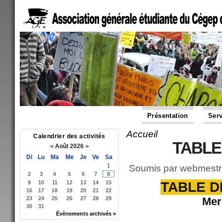
Présentation
Serv
Accueil
Vous êtes ici
Calendrier des activités
TABLE
«
»
Août 2026
Di
Lu
Ma
Me
Je
Ve
Sa
1
Soumis par
webmestr
2
3
4
5
6
7
8
9
10
11
12
13
14
15
TABLE DE
16
17
18
19
20
21
22
23
24
25
26
27
28
29
Mer
30
31
Évènements archivés »