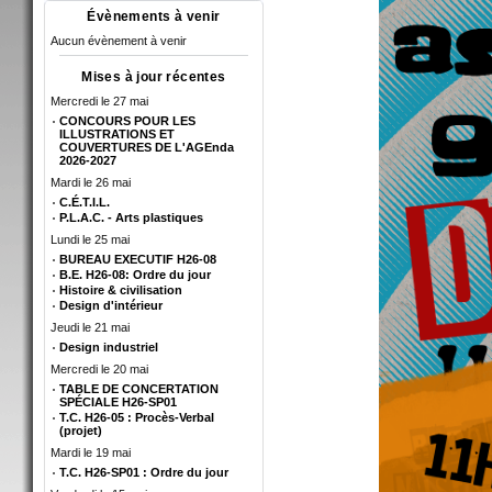
Évènements à venir
Aucun évènement à venir
Mises à jour récentes
Mercredi le 27 mai
CONCOURS POUR LES
ILLUSTRATIONS ET
COUVERTURES DE L'AGEnda
2026-2027
Mardi le 26 mai
C.É.T.I.L.
P.L.A.C. - Arts plastiques
Lundi le 25 mai
BUREAU EXECUTIF H26-08
B.E. H26-08: Ordre du jour
Histoire & civilisation
Design d'intérieur
Jeudi le 21 mai
Design industriel
Mercredi le 20 mai
TABLE DE CONCERTATION
SPÉCIALE H26-SP01
T.C. H26-05 : Procès-Verbal
(projet)
Mardi le 19 mai
T.C. H26-SP01 : Ordre du jour