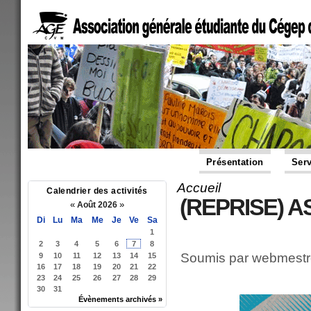
Présentation
Serv
Accueil
Vous êtes ici
Calendrier des activités
(REPRISE) 
«
»
Août 2026
Di
Lu
Ma
Me
Je
Ve
Sa
1
2
3
4
5
6
7
8
Soumis par
webmestr
9
10
11
12
13
14
15
16
17
18
19
20
21
22
23
24
25
26
27
28
29
30
31
Évènements archivés »