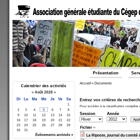
Présentation
Serv
Accueil
»
Documents
Vous êtes ici
Calendrier des activités
«
»
Août 2026
Di
Lu
Ma
Me
Je
Ve
Sa
Entrez vos critères de recherch
1
Pour accéder à la classification complète d
2
3
4
5
6
7
8
Session
Année
9
10
11
12
13
14
15
16
17
18
19
20
21
22
23
24
25
26
27
28
29
Fichier
30
31
Évènements archivés »
La Riposte, journal du comité 