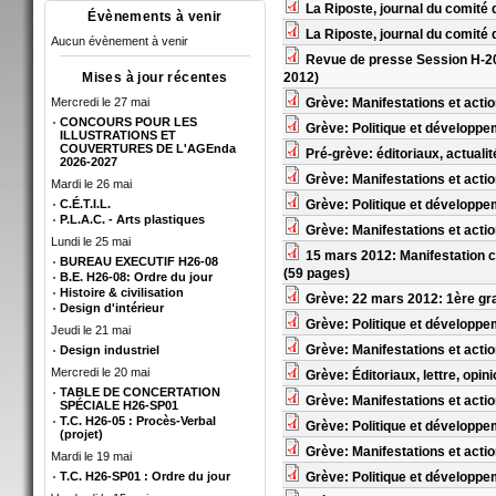
La Riposte, journal du comité 
Évènements à venir
La Riposte, journal du comité 
Aucun évènement à venir
Revue de presse Session H-2012
2012)
Mises à jour récentes
Grève: Manifestations et acti
Mercredi le 27 mai
CONCOURS POUR LES
Grève: Politique et développ
ILLUSTRATIONS ET
COUVERTURES DE L'AGEnda
Pré-grève: éditoriaux, actuali
2026-2027
Grève: Manifestations et acti
Mardi le 26 mai
Grève: Politique et développe
C.É.T.I.L.
P.L.A.C. - Arts plastiques
Grève: Manifestations et acti
Lundi le 25 mai
15 mars 2012: Manifestation co
BUREAU EXECUTIF H26-08
(59 pages)
B.E. H26-08: Ordre du jour
Histoire & civilisation
Grève: 22 mars 2012: 1ère gr
Design d'intérieur
Grève: Politique et développe
Jeudi le 21 mai
Grève: Manifestations et actio
Design industriel
Mercredi le 20 mai
Grève: Éditoriaux, lettre, opi
TABLE DE CONCERTATION
Grève: Manifestations et actio
SPÉCIALE H26-SP01
T.C. H26-05 : Procès-Verbal
Grève: Politique et développe
(projet)
Grève: Manifestations et actio
Mardi le 19 mai
Grève: Politique et développe
T.C. H26-SP01 : Ordre du jour