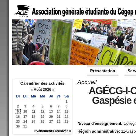
Présentation
Serv
Accueil
Vous êtes ici
Calendrier des activités
AGÉCG-I-CP
«
»
Août 2026
Di
Lu
Ma
Me
Je
Ve
Sa
Gaspésie e
1
2
3
4
5
6
7
8
9
10
11
12
13
14
15
16
17
18
19
20
21
22
23
24
25
26
27
28
29
Niveau d'enseignement:
Collégi
30
31
Évènements archivés »
Région administrative:
11-Gaspé