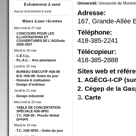
Université:
Université de Montré
Évènements à venir
Adresse:
Aucun évènement à venir
167, Grande-Allée 
Mises à jour récentes
Mercredi le 27 mai
Téléphone:
CONCOURS POUR LES
ILLUSTRATIONS ET
418-385-2241
COUVERTURES DE L'AGEnda
2026-2027
Télécopieur:
Mardi le 26 mai
C.É.T.I.L.
418-385-2888
P.L.A.C. - Arts plastiques
Lundi le 25 mai
Sites web et référ
BUREAU EXECUTIF H26-08
B.E. H26-08: Ordre du jour
1. AGÉCG-I-CP (sur
Histoire & civilisation
Design d'intérieur
2. Cégep de la Gas
Jeudi le 21 mai
3
. Carte
Design industriel
Mercredi le 20 mai
TABLE DE CONCERTATION
SPÉCIALE H26-SP01
T.C. H26-05 : Procès-Verbal
(projet)
Mardi le 19 mai
T.C. H26-SP01 : Ordre du jour